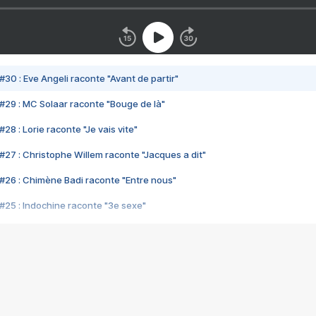
#30 : Eve Angeli raconte "Avant de partir"
#29 : MC Solaar raconte "Bouge de là"
28 : Lorie raconte "Je vais vite"
#27 : Christophe Willem raconte "Jacques a dit"
#26 : Chimène Badi raconte "Entre nous"
#25 : Indochine raconte "3e sexe"
#24 : Zaho raconte "C'est chelou"
#23 : Patrick Bruel raconte "Au café des délices"
#22 : Kyo raconte "Le chemin"
#21 : Nolwenn Leroy raconte "Cassé"