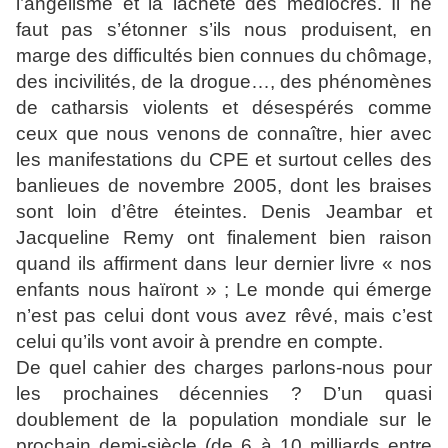
l’angélisme et la lâcheté des médiocres. Il ne
faut pas s’étonner
s’ils nous produisent, en
marge des difficultés bien connues du
chômage,
des incivilités, de la drogue…, des phénomènes
de
catharsis violents et désespérés comme
ceux que nous venons
de connaître, hier avec
les manifestations du CPE et surtout
celles des
banlieues de novembre 2005, dont les braises
sont
loin d’être éteintes. Denis Jeambar et
Jacqueline Remy ont
finalement bien raison
quand ils affirment dans leur dernier
livre « nos
enfants nous haïront » ;
Le monde qui émerge
n’est pas celui dont vous avez rêvé,
mais c’est
celui qu’ils vont avoir à prendre en compte.
De quel
cahier des charges parlons-nous pour
les prochaines
décennies ? D’un quasi
doublement de la population mondiale
sur le
prochain demi-siècle (de 6 à 10 milliards entre