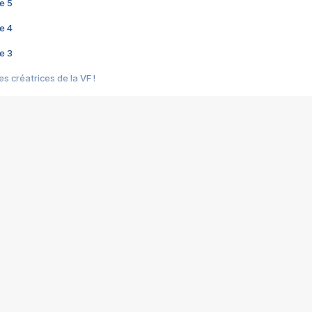
e 5
e 4
e 3
s créatrices de la VF !
e 2
e 1
e Mektoub My Love arrive enfin ! Rencontre avec Shaïn Boumedine et Sal
i : après Toni en famille
elle réalise le bouleversant Dites lui que je l'aime
ais ! Rencontre autour de Vie privée de Rebecca Zlotowski
 de Marguerite, Grave... Rencontre avec Ella Rumpf
 Les Rêveurs, un film intime sur la santé mentale
a avec un film sur le mouvement des Gilets jaunes