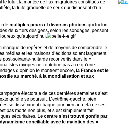
 le futur, la montée de flux migratoires constitués de
llèle, la fuite graduelle de ceux qui disposent d’un
ar de
multiples peurs et diverses phobies
qui lui font
s des deux tiers des gens, selon les sondages, pensent
uloureux qu’aujourd’hui.
 en manque de repères et de moyens de comprendre le
e les médias et les maisons d’éditions soient largement
 post-soixante-huitarde reconvertis dans le «
tionalistes myopes ne contribue pas à ce qu’une
ondages d’opinion le montrent encore, l
a France est le
stile au marché, à la mondialisation et aux
 campagne électorale de ces dernières semaines s’est
xte qu’elle se poursuit. L’extrême-gauche, bien
idées se disséminent chaque jour bien au-delà de ses
est pas morte non plus, et s’est simplement fait
iques sécuritaires.
Le centre s’est trouvé gonflé par
e dynamisme conciliable avec le maintien des «