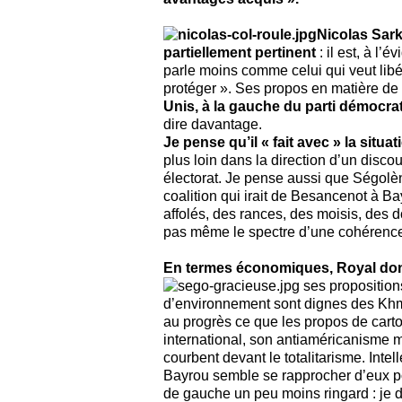
Nicolas Sark
partiellement pertinent
: il est, à l’é
parle moins comme celui qui veut libé
protéger ». Ses propos en matière de
Unis, à la gauche du parti démocra
dire davantage.
Je pense qu’il « fait avec » la situat
plus loin dans la direction d’un discou
électorat. Je pense aussi que Ségolèn
coalition qui irait de Besancenot à Ba
affolés, des rances, des moisis, des
pas même le spectre d’une cohérenc
En termes économiques, Royal donn
ses proposition
d’environnement sont dignes des Khmer
au progrès ce que les propos de cart
international, son antiaméricanisme 
courbent devant le totalitarisme. Intel
Bayrou semble se rapprocher d’eux po
de gauche un peu moins ringard : je d