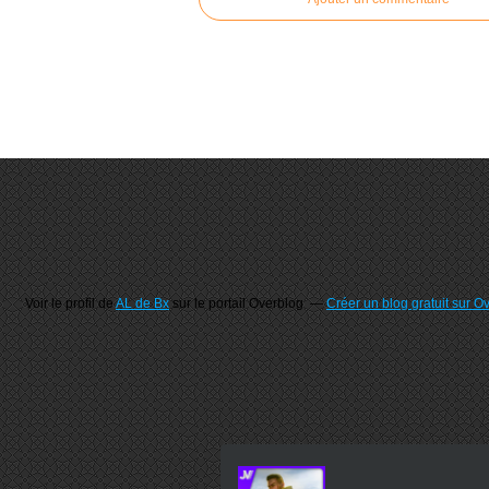
Voir le profil de
AL de Bx
sur le portail Overblog
Créer un blog gratuit sur O