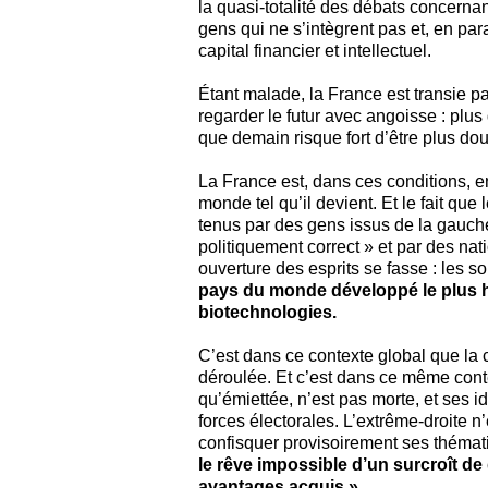
la quasi-totalité des débats concernant
gens qui ne s’intègrent pas et, en para
capital financier et intellectuel.
Étant malade, la France est transie p
regarder le futur avec angoisse : plu
que demain risque fort d’être plus do
La France est, dans ces conditions,
monde tel qu’il devient. Et le fait qu
tenus par des gens issus de la gauche
politiquement correct » et par des na
ouverture des esprits se fasse : les s
pays du monde développé le plus ho
biotechnologies.
C’est dans ce contexte global que la
déroulée. Et c’est dans ce même conte
qu’émiettée, n’est pas morte, et ses 
forces électorales. L’extrême-droite n’
confisquer provisoirement ses thémat
le rêve impossible d’un surcroît d
avantages acquis ».