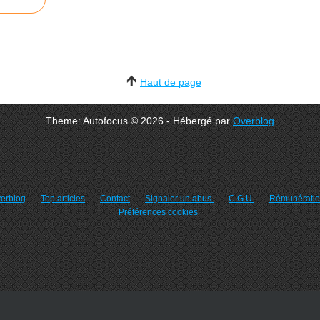
Haut de page
Theme: Autofocus © 2026 - Hébergé par
Overblog
verblog
Top articles
Contact
Signaler un abus
C.G.U.
Rémunération
Préférences cookies