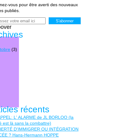
ez-vous pour être averti des nouveaux
les publiés.
oover
chives
tobre
(3)
ticles récents