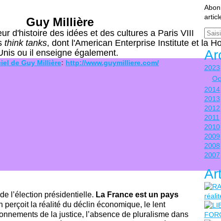
Abonn
artic
Guy Millière
Email
r d'histoire des idées et des cultures a Paris VIII
rs
think tanks
, dont l'American Enterprise Institute et la H
Ar
-Unis ou il enseigne également.
ciel de Guy Millière
:
http://www.guymilliere.com/
2023
Oc
2014
2013
2012
2011
2010
2009
2008
2007
Ar
 de l’élection présidentielle.
La France est un pays
n perçoit la réalité du déclin économique, le lent
tionnements de la justice, l’absence de pluralisme dans