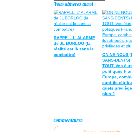
Vous aimerez aussi :
RAPPEL: L' ALARME
de JL BORLOO (la
réalité est là sans la
combattre)
ON NE NOUS (
SANS-DENTS) 
TOUT. Vos élus
politiques Fra
Europe, combi
sont-ils rétrib
quels privilège
plus ?
commentaires
Ajouter un commentaire