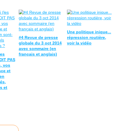
Une politique inique...
#4 Revue de presse
répression routière,
globale du 3 oct 2014
voir la vidéo
avec sommaire (en
les
français et anglais)
DIT PAS
, vos
nce et
en
ués,
s et