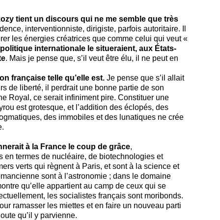
ozy tient un discours qui ne me semble que très
vidence, interventionniste, dirigiste, parfois autoritaire. Il
rer les énergies créatrices que comme celui qui veut «
politique internationale le situeraient, aux États-
te
. Mais je pense que, s’il veut être élu, il ne peut en
ion française telle qu’elle est.
Je pense que s’il allait
rs de liberté, il perdrait une bonne partie de son
e Royal, ce serait infiniment pire. Constituer une
yrou est grotesque, et l’addition des éclopés, des
 dogmatiques, des immobiles et des lunatiques ne crée
e.
erait à la France le coup de grâce
,
s en termes de nucléaire, de biotechnologies et
s verts qui règnent à Paris, et sont à la science et
omancienne sont à l’astronomie ; dans le domaine
montre qu’elle appartient au camp de ceux qui se
lectuellement, les socialistes français sont moribonds.
ur ramasser les miettes et en faire un nouveau parti
oute qu’il y parvienne.