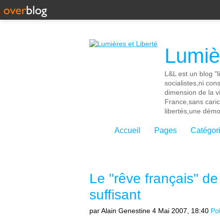
Lumièr
L&L est un blog "l
socialistes,ni con
dimension de la vi
France,sans cari
libertés,une démoc
Accueil
Pages
Catégor
Le "rêve français" de
suffisant
par Alain Genestine
4 Mai 2007, 18:40
Pol