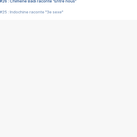
#26 : Chimène Badi raconte "Entre nous"
#25 : Indochine raconte "3e sexe"
#24 : Zaho raconte "C'est chelou"
#23 : Patrick Bruel raconte "Au café des délices"
#22 : Kyo raconte "Le chemin"
#21 : Nolwenn Leroy raconte "Cassé"
#20 : Patrick Hernandez raconte "Born to be alive"
#19 : Lorie raconte "Près de moi"
#18 : Michael Jones raconte "A nos actes manqués" (avec Jean-Jacque
#17 : Khaled raconte "Aïcha"
#16 : Corneille raconte "Parce qu'on vient de loin"
#15 : Indochine raconte "L'aventurier"
14 : Lorie raconte "Sur un air latino"