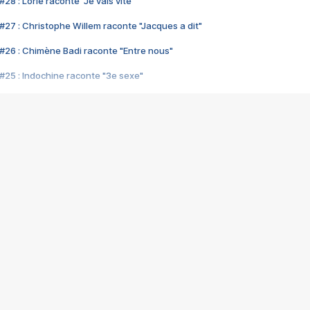
28 : Lorie raconte "Je vais vite"
#27 : Christophe Willem raconte "Jacques a dit"
#26 : Chimène Badi raconte "Entre nous"
#25 : Indochine raconte "3e sexe"
#24 : Zaho raconte "C'est chelou"
#23 : Patrick Bruel raconte "Au café des délices"
#22 : Kyo raconte "Le chemin"
#21 : Nolwenn Leroy raconte "Cassé"
#20 : Patrick Hernandez raconte "Born to be alive"
#19 : Lorie raconte "Près de moi"
#18 : Michael Jones raconte "A nos actes manqués" (avec Jean-Jacque
#17 : Khaled raconte "Aïcha"
#16 : Corneille raconte "Parce qu'on vient de loin"