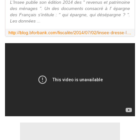
L'Insee publie son édition 2014 des " revenus et patrimoine
des ménages ". Un des documents consacré à l' épargne
des Français s'intitule : " qui épargne, qui désépargne ? ".
Les données ...
http://blog.bforbank.com/fiscalite/2014/07/02/linsee-dresse-le-portrait-des-epargnants-francais/