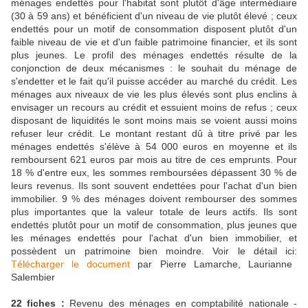
ménages endettés pour l'habitat sont plutôt d'âge intermédiaire
(30 à 59 ans) et bénéficient d'un niveau de vie plutôt élevé ; ceux
endettés pour un motif de consommation disposent plutôt d'un
faible niveau de vie et d'un faible patrimoine financier, et ils sont
plus jeunes. Le profil des ménages endettés résulte de la
conjonction de deux mécanismes : le souhait du ménage de
s'endetter et le fait qu'il puisse accéder au marché du crédit. Les
ménages aux niveaux de vie les plus élevés sont plus enclins à
envisager un recours au crédit et essuient moins de refus ; ceux
disposant de liquidités le sont moins mais se voient aussi moins
refuser leur crédit. Le montant restant dû à titre privé par les
ménages endettés s'élève à 54 000 euros en moyenne et ils
remboursent 621 euros par mois au titre de ces emprunts. Pour
18 % d'entre eux, les sommes remboursées dépassent 30 % de
leurs revenus. Ils sont souvent endettées pour l'achat d'un bien
immobilier. 9 % des ménages doivent rembourser des sommes
plus importantes que la valeur totale de leurs actifs. Ils sont
endettés plutôt pour un motif de consommation, plus jeunes que
les ménages endettés pour l'achat d'un bien immobilier, et
possèdent un patrimoine bien moindre.
Voir le détail ici:
Télécharger le document
par Pierre Lamarche, Laurianne
Salembier
22 fiches :
Revenu des ménages en comptabilité nationale -