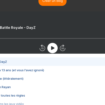
Créer un blog
 Battle Royale - DayZ
 DayZ
 a 13 ans (et vous l'avez ignoré)
e (littéralement)
im Rayan
 toutes les règles
s les jeux vidéo