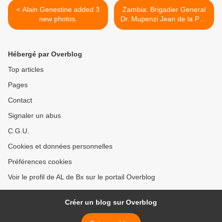
< Alain Genestine added 3
Zambia: Brigadier General
new photos.
Dr. Mupenzi Jean de la Paix
yarafunguwe kandi
arisobanura
kubyamuvuzweho byose! >
Hébergé par Overblog
Top articles
Pages
Contact
Signaler un abus
C.G.U.
Cookies et données personnelles
Préférences cookies
Voir le profil de AL de Bx sur le portail Overblog
Créer un blog sur Overblog