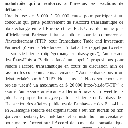
maladroite qui a renforcé, à
l’inverse, les réactions de
déf
iance.
Une bourse de 5 000 à 20 000 euros pour participer à un
concours qui parle positivement de l’Accord transatlantique de
libre échange entre l’Europe et
les États-Unis, dénommé plus
officiellement Partenariat transatlantique pour le commerce et
l’investissement (TTIP, pour Transatlantic Trade and Investment
Partnership) vient d’être
lancée. En battant le rappel par
tweet
et
sur son site Internet (http://germany.usembassy.gov/),
l’ambassade
des États
-Unis à
Berlin a lancé un appel à propositions pour
vendre l’accord transatlantique en cours de discussion afin de
rassurer les consommateurs allemands. “
Vous souhaitez ouvrir un
débat éclairé sur # TTIP? Nous aussi ! Nous soutenons des
projets
jusqu’à un maximum
de $ 20,000 http://bit.do/T-
TIP”
, a
assuré l’ambassade américaine à
Berlin à travers un tweet le 17
juin. Une proposition relayée par le site Internet de
l’ambassade :
“
La section des affaires publiques de l’ambassade
des États-Unis
en Allemagne sollicite des organisations à but non lucratif ou non
gouvernementales, les
think tanks
et les
institutions universitaires
pour mettre l’accent sur l’Accord de partenariat transatlantique