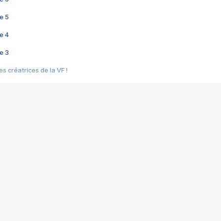
e 5
e 4
e 3
s créatrices de la VF !
e 2
e 1
e Mektoub My Love arrive enfin ! Rencontre avec Shaïn Boumedine et Sal
i : après Toni en famille
elle réalise le bouleversant Dites lui que je l'aime
ais ! Rencontre autour de Vie privée de Rebecca Zlotowski
 de Marguerite, Grave... Rencontre avec Ella Rumpf
 Les Rêveurs, un film intime sur la santé mentale