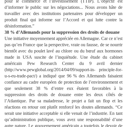
pour le commerce et l’investissement (TTIP). L’objectif est
d’informer le public sur les négociations... Nous avons hâte de
travailler avec des institutions partenaires pour développer un
produit final qui informe sur l’Accord et qui lutte contre la
désinformation.”
38 % d’Allemands pour la suppr
ession des droits de douane
Une initiative moyennement appréciée en Allemagne. Car ce n’est
pas qu’en France que la perspective, vraie ou fausse, de se nourrir
bientôt avec du poulet lavé au chlore ou du bœuf
aux hormones
made in USA
suscite de l’inquiétud
e. Une étude du cabinet
américain Pew Research Center du 9 avril dernier
(http://www.pewglobal.org/2014/04/09/support-in- principle-for-
u-s-eu-trade-pact/) a indiqué que 96 % des Allemands faisaient
confiance au
cadre européen de protection de l’environnement et
que seulement 38 % d’entre eux étaient
favorables à la
suppression des droits de douane entre les deux
côtés de
l’Atlantique. Par sa
maladresse, le projet a fait un flop et les
réactions en retour ont plutôt renforcé les doutes allemands.
“Ce
serait une initiative acceptable si elle venait de l’industrie. En tant
qu’administration publique, vous avez une responsabilité d’une
autre nature. Le
gouvernement américain a toutefois le devoir de