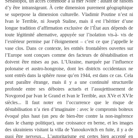
Sébastopol, un accès commode à la mer Noire
: autant de raisons
d’y être intransigeant
. À cette dimension
purement géographique
se superpose la dimension culturelle. Vladimir Poutine n’est ni
Ivan le Terrible, ni Joseph Staline, mais il est l’héritier d’une
longue tradition d’affirmation exclusive de l’État aux dépends de
toute légitimité alternative, appuyée sur l’isolation vis
-à-
vis de
l’extérieur permise par l’éloignement – c’est ce que j’appelle le
vase clos. Dans ce contexte, les entités frontalières ouvertes sur
l’Europe sont conçues comme des facteurs de
déstabilisation et
doivent être mise
s au pas. L’Ukraine, marquée par l’influence
polonaise et
austro-
hongroise, dont les districts occidentaux ne
sont entrés dans la sphère russe qu’en
1944, est dans ce cas. Cela
peut paraître étrange, mais il y a une continuité structurelle
profonde entre s
es déboires actuels et l’assujettissement de
Novgorod par Ivan le Grand et Ivan le Terrible, aux XVe et XVIe
siècles... Il faut noter en l’occurrence que le risque de
déstabilisation n’a rien d’imaginaire
: avec le compromis boiteux
évoqué plus haut (un peu de bien-être contre la non-ingérence
dans le champ politique), une croissance en berne, et les
images
des ukrainiens visitant la villa de Yanoukovitch en fuite, il y a de
quoi être nerveux... L’autoritarisme est certes bien accepté en