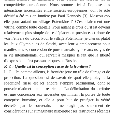
compétitivité européenne. Nous sommes
ici à l’opposé des
interactions incessantes entre sociétés européennes, dont le rôle
décisif a été
mis en lumière par Paul Kennedy [3]. Moscou est-
elle pour autant un village Potemkine ?
C’est clairement une
vitrine, comme toute capitale. Pour autant je crois qu’il est devenu
relativement plus simple de se déplacer en province, et donc de
voir l’envers du décor.
Pour le village Potemkine, je citerais plutôt
les Jeux Olympiques de Sotchi, avec leur « emplacement pour
manifestants », concession de pure mauvaise grâce aux usages de
la vie internationale,
qui servait à masquer le fait que la liberté
d’expression n’est pas sans risques en Russie
.
P. V. : Quelle est la conception russe de la frontière ?
L. C. :
Ici comme ailleurs, la frontière joue un rôle de filtrage et de
protection. La question est de savoir de quoi elle protège
: la
spécificité russe est ici encore l’empire patrimonial, dont le
pouvoir n’admet aucune restrictio
n. La délimitation du territoire
est une concession aux nécessités qui limitent la portée de toute
entreprise humaine, et elle a pour but de protéger la
vérité
décrétée par le souverain. Il ne s’agit pas seulement de
considérations sur l’imaginaire
historique
: les restrictions récentes