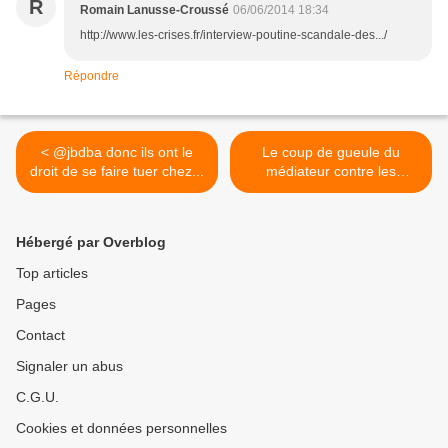
R
Romain Lanusse-Croussé
06/06/2014 18:34
http://www.les-crises.fr/interview-poutine-scandale-des.../
Répondre
< @jbdba donc ils ont le
Le coup de gueule du
droit de se faire tuer chez...
médiateur contre les
coupures d electricite et de
gaz >
Hébergé par Overblog
Top articles
Pages
Contact
Signaler un abus
C.G.U.
Cookies et données personnelles