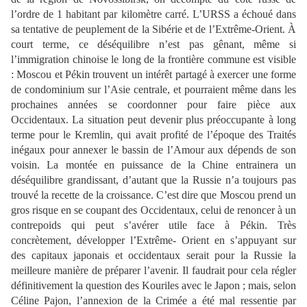
l’ordre de 1 habitant par kilomètre carré. L’URSS a échoué dans
sa tentative de peuplement de la Sibérie et de l’Extrême
-
Orient. À
court terme, ce déséquilibre n’est pas gênant, même si
l’immigration chinoise le long de la
frontière commune est visible
: Moscou
et Pékin trouvent un intérêt partagé à exercer une forme
de condominium sur l’Asie centrale,
et pourraient même dans les
prochaines années se coordonner pour faire pièce aux
Occidentaux. La situation peut devenir plus préoccupante à long
terme pour le Kremlin, qui
avait profité de l’époque des Traités
inégaux pour annexer le bassin de l’Amour aux dépends
de son
voisin. La montée en puissance de la Chine entrainera un
déséquilibre grandissant,
d’autant que
la Russie
n’a toujours pas
trouvé la recette de la croissance. C’est dire que
Moscou prend un
gros risque en se coupant des Occidentaux, celui de renoncer à un
contrepoids qui peut s’avérer utile face à Pékin. Très
concrètement, développer l’Extrême
-
Orient en s’appuyant sur
des capitaux japonais et occidentaux se
rait pour la Russie la
meilleure manière de préparer l’avenir. Il faudrait pour cela régler
définitivement la question
des Kouriles avec le Japon
; mais, selon
Céline Pajon, l’annexion de la Crimée
a été mal ressentie par