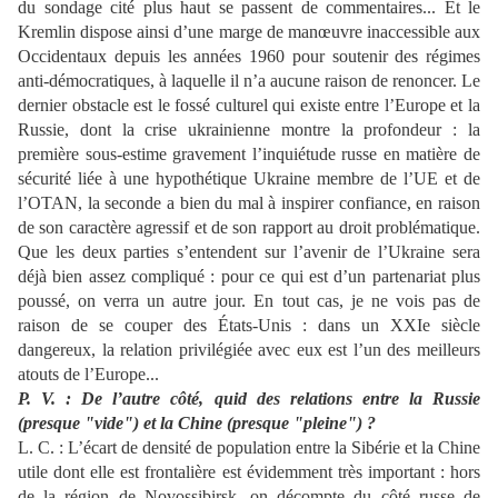
du sondage cité plus haut se
passent de commentaires... Et le
Kremlin dispose ainsi d’une marge de manœuvre inaccessible aux
Occidentaux depuis les
années 1960 pour soutenir des régimes
anti-
démocratiques, à laquelle il n’a aucune raison de
renoncer. Le
dernier obstacle est le fossé cu
lturel qui existe entre l’Europe et la
Russie, dont
la crise ukrainienne montre la profondeur : la
première sous-
estime gravement l’inquiétude russe en matière de
sécurité liée à une hypothétique Ukraine membre de l’UE et de
l’OTAN,
la seconde a bien du mal à inspirer confiance, en raison
de son caractère agressif et de son
rapport au droit problématique.
Que les deux parties s’entendent sur l’avenir de l’Ukraine sera
déjà bien assez compliqué
: pour ce qui est d’un partenariat plus
poussé, on verra un autr
e jour. En tout cas, je ne vois pas de
raison de se couper des États-Unis : dans un XXIe siècle
dangereux, la relation privilégiée avec eux est l’un des meilleurs
atouts de l’Europe...
P. V.
: De l’autre côté, quid des relations entre la Russie
(presque "vid
e") et la Chine (presque "pleine") ?
L. C. :
L’écart de densité de population entre la Sibérie et
la Chine
utile dont elle est frontalière est évidemment très important : hors
de la région de Novossibirsk, on décompte du
côté russe de