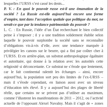
lesquelles l’URSS s’est cassé les dents...
P. V. : En quoi le pouvoir russe est-il une émanation de la
société ? La Russie est-elle
aujourd’hui encore une forme
d’empire, tant dans l’acception spatiale que politique du
mot, ne
serait-ce que par la tendance patrimoniale du pouvoir ?
L. C. :
En Russie, l’idée d’un État recherchant le bien collectif
peine à s’imposer
; il y a une tradition solidement établie selon
laquelle le pouvoir surplombe la société sans se reconnaître
d’obligations vis
-à-
vis d’elle, avec
une tendance marquée à
privilégier les canons sur le beurre, qu
i a fini par coûter cher à
l’URSS
. Et en arrière-plan, un substrat anthropologique égalitaire
et autoritaire, qui donne à la relation avec les autorités cette
religiosité si
déconcertante. Ce substrat ne s’érode que lentement,
car le fait continental rale
ntit les échanges
– ainsi, encore
aujourd’hui, la population sort peu des limites de l’ex
-URSS
–
mais
il s’érode cependant, en liaison aussi avec un niveau
d’éducation très élevé. Il y a aujourd’hui
des plages de liberté
réelle, que certains ne se privent
pas d’utiliser au maximum,
comme l’illustrent les manifestations de 2011 – 2012, ou l’activité
actuelle de l’opposant Alexeï Navalny. Mais il s’agit de «
zones