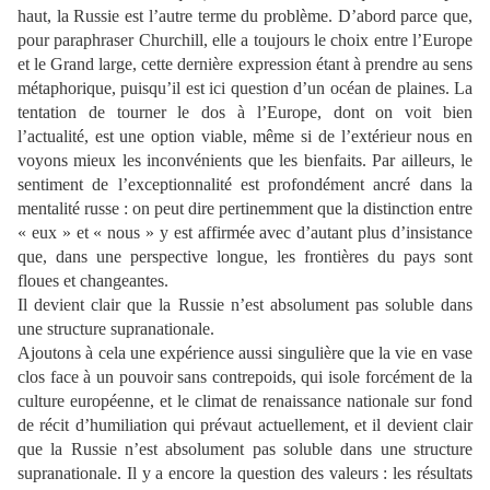
haut, la Russie est
l’autre terme du problème. D’abord parce que,
pour paraphraser Churchill, elle a toujours le choix entre l’Europe
et le Grand large, cette dernière expression étant à prendre au sens
métaphorique, puisqu’il est ici question d’
un océan de plaines. La
tentation de tourner le dos à
l’Europe, dont on voit bien
l’actualité, est une option viable, même si de l’extérieur nous en
voyons mieux les inconvénients que les bienfaits. Par ailleurs, le
sentiment de
l’exceptionnalité est profo
ndément ancré dans la
mentalité russe : on peut dire pertinemment que la distinction entre
« eux » et « nous
» y est affirmée avec d’autant plus d’insistance
que,
dans une perspective longue, les frontières du pays sont
floues et changeantes.
Il devient cl
air que la Russie n’est absolument pas soluble dans
une structure
supranationale.
Ajoutons à cela une expérience aussi singulière que la vie en vase
clos face à un pouvoir sans contrepoids, qui isole forcément de la
culture européenne, et le climat de renaissance
nationale sur fond
de récit d’humiliation qui prévaut actuellement, et il devient clair
que la Russie n’est absolument pas soluble dans une structure
supranationale. Il y a encore la
question des valeurs : les résultats