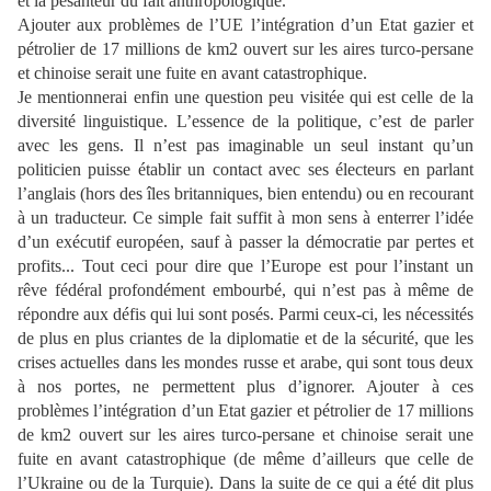
et la pesanteur du fait anthropologique.
Ajouter aux p
roblèmes de l’UE l’intégration d’un Etat gazier et
pétrolier de 17 millions de
km2 ouvert sur les aires turco-persane
et chinoise serait une fuite en avant catastrophique.
Je mentionnerai enfin une question peu visitée qui est celle de la
diversité linguistique.
L’essence de la politique, c’est de parler
avec les gens. Il n’est pas imaginable un seul instant qu’un
politicien puisse établir un contact avec ses électeurs en parlant
l’anglais (hors des îles
britanniques, bien entendu) ou en recourant
à un traducteur. Ce simple fait suffit à mon sens à
enterrer l’idée
d’un exécutif européen, sauf à passer la démocratie par pertes et
profits... Tout ceci pour dire que l’Europe est pour l’instant un
rêve fédéral profondément embourbé, qui n’est pas à même de
répondr
e aux défis qui lui sont posés. Parmi ceux-ci, les nécessités
de plus en plus criantes de la diplomatie et de la sécurité, que les
crises actuelles dans les mondes
russe et arabe, qui sont tous deux
à nos portes, ne permettent plus d’ignorer. Ajouter à ces
problèmes l’intégration d’un Etat gazier et pétrolier de 17 millions
de km2 ouvert sur les aires
turco-
persane et chinoise serait une
fuite en avant catastrophique (de même d’ailleurs que celle de
l’Ukraine ou de la Turquie). Dans la suite de ce qui a été
dit plus