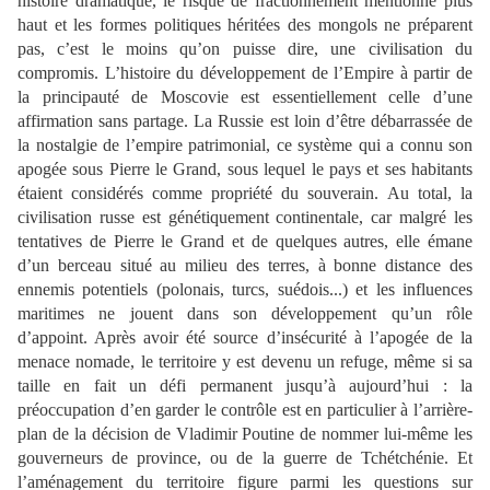
histoire
dramatique, le risque de fractionnement mentionné plus
haut et les formes politiques héritées
des mongols ne préparent
pas, c’est le moins qu’on puisse dire, une civi
lisation du
compromis. L’histoire du développement de l’Empire à partir de
la principauté de Moscovie est essentiellement celle d’une
affirmation sans partage.
La Russie est loin d’être débarrassée de
la nostalgie de l’empire patrimonial, ce système qui a
connu son
apogée sous Pierre le Grand, sous lequel le pays et ses habitants
étaient considérés comme propriété du souverain.
Au total, la
civilisation russe est génétiquement continentale, car malgré les
tentatives de Pierre le Grand et de quelques autres,
elle émane
d’un berceau situé au milieu des terres, à bonne distance des
ennemis potentiels (polonais, turcs, suédois...) et les influences
maritimes ne jouent dans son développement qu’un rôle
d’appoint. Après avoir été source d’insécurité à l’apogée de la
menace nomade, le territoire y est devenu un refuge,
même si sa
taille en fait un défi permanent jusqu’à aujourd’hui : la
préoccupation d’en garder le contrôle est en particulier à l’arrière
-
plan de la décision de Vladimir Poutine de nommer lui-même les
g
ouverneurs de province, ou de la guerre de Tchétchénie. Et
l’aménagement du territoire figure parmi les questions sur