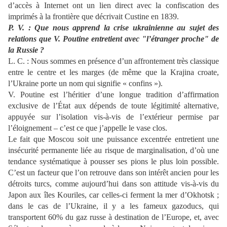
d’accès à
Internet ont un lien direct avec la confiscation des
imprimés à la frontière que décrivait Custine en 1839.
P. V. : Que nous apprend la crise ukrainienne au sujet des
relations que V. Poutine
entretient avec "l’étranger proche" de
la Russie
?
L. C. :
Nous sommes en présence d’un affrontement très classique
entre le centre et les
marges (de même que la Krajina croate,
l’Ukraine
porte un nom qui signifie « confins »).
V. Poutine est l’héritier d’une longue tradition d’affirmation
exclusive de l’État aux dépends de toute légitimité alternative,
appuyée sur l’isolation vis
-à-
vis de l’extérieur permise par
l’éloignement – c’est ce que j’appelle le vase clos.
Le fait que Moscou soit une puissance excentrée entretient une
insécurité permanente liée au
risque de marginalisation, d’où une
tendance systématique à pousser ses pion
s le plus loin
possible.
C’est un facteur que l’on retrouve dans son intérêt ancien pour les
détroits turcs, comme aujourd’hui dans son attitude vis
-à-vis du
Japon aux îles Kouriles, car celles-ci
ferment la mer d’Okhotsk ;
dans le cas de l’Ukraine, il y a
les fameux gazoducs, qui
transportent 60% du gaz russe à destination de l’Europe, et,
avec