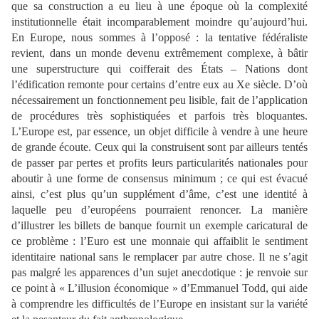
que sa construction a eu lieu à une époque où la complexit
é
institutionnelle était incomparablement moindre qu’aujourd’hui.
En Europe, nous sommes à l’opposé
: la tentative fédéraliste
revient, dans un monde devenu extrêmement complexe, à bâtir
une superstructure qui coifferait des États
– Nations dont
l’édificat
ion
remonte pour certains d’entre eux au Xe siècle. D’où
nécessairement un fonctionnement peu lisible, fait de l’application
de procédures très sophistiquées et parfois très bloquantes.
L’Europe est, par essence, un objet difficile à vendre à une heure
de
grande écoute. Ceux qui la construisent sont par ailleurs tentés
de passer par pertes et profits leurs particularités nationales pour
aboutir à une forme de consensus minimum
; ce qui est évacué
ainsi, c’est plus qu’un supplément d’âme, c’est une identité à
laquelle peu d’européens pourraient renoncer. La manière
d’illustrer les billets de banque fournit un exemple caricatural de
ce
problème
: l’Euro est une monnaie qui affaiblit le sentiment
identitaire national sans le remplacer par autre chose. Il ne s’agit
pas malgré les apparences d’un sujet anecdotique
: je renvoie sur
ce point à «
L’illusion économique » d’Emmanuel Todd, qui aide
à comprendre les difficultés de l’Europe en insistant sur la variété