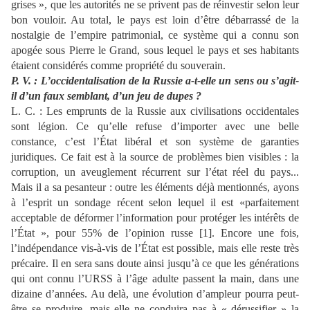
grises », que les autorités ne se privent pas de réinvestir selon leur
bon vouloir. Au total, le
pays est loin d’être débarrassé de la
nostalgie de l’empire
patrimonial, ce système qui a connu son
apogée sous Pierre le Grand, sous lequel le pays et ses habitants
étaient considérés comme propriété du souverain.
P. V.
: L’occidentalisation de la Russie
a-t-
elle un sens ou s’agit
-
il d’un faux semblant, d’un jeu de dupes
?
L. C. :
Les emprunts de la Russie aux civilisations occidentales
sont légion. Ce qu’elle refuse d’importer avec une belle
constance, c’est l’État libéral et son système de garanties
ju
ridiques. Ce fait est à la source de problèmes bien visibles : la
corruption, un aveuglement récurrent sur
l’état réel du pays...
Mais il a sa pesanteur
: outre les éléments déjà mentionnés, ayons
à
l’esprit un sondage récent selon lequel il est «
parfaitement
acceptable de déformer
l’information pour protéger les intérêts de
l’État », pour 55% de l’opinion russe
[1]. Encore
une fois,
l’indépendance vis
-à-
vis de l’État est possible, mais elle reste très
précaire. Il en sera sans doute ainsi jusqu’à ce que les générations
qui ont connu l’URSS à l’âge adulte passent la main, dans une
dizaine d’années. Au delà, une évolution d’ampleur pourra peut
-
être se produire, mais elle ne conduira pas à « dérussifier » la