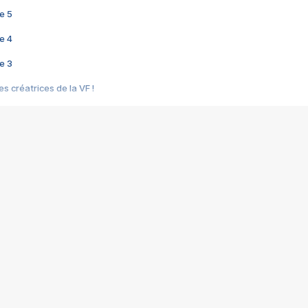
e 5
e 4
e 3
s créatrices de la VF !
e 2
e 1
e Mektoub My Love arrive enfin ! Rencontre avec Shaïn Boumedine et Sal
i : après Toni en famille
elle réalise le bouleversant Dites lui que je l'aime
ais ! Rencontre autour de Vie privée de Rebecca Zlotowski
 de Marguerite, Grave... Rencontre avec Ella Rumpf
 Les Rêveurs, un film intime sur la santé mentale