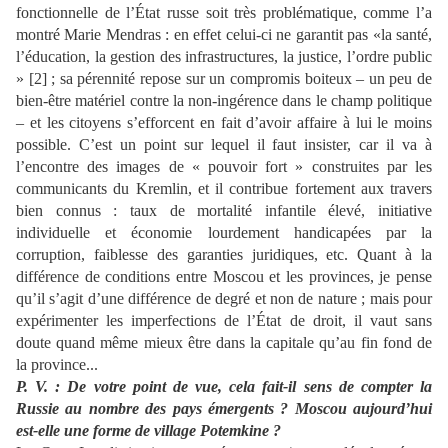
fonctionnelle de l’État russe soit très problématique, comme l’a
montré Marie Mendras
: en effet celui-ci ne garantit pas «la sa
nté,
l’éducation, la gestion des infrastructures, la justice, l’ordre
public
» [2] ; sa pérennité repose sur un compromis boiteux
–
un peu de
bien-être matériel contre la non-ingérence dans le champ politique
– et les citoyens s’efforcent en fait d’avoir affaire à lui le moins
possible. C’est un point sur lequel il faut insister, car il va à
l’encontre
des images de « pouvoir fort » construites par les
communicants du Kremlin, et il contribue fortement aux travers
bien connus : taux de mortalité infantile élevé, initiative
individuelle et économie lourdement handicapées par la
corruption, faiblesse des garanties juridiques, etc. Quant à la
différence de conditions entre Moscou et les provinces
, je pense
qu’il s’agit d’une
différence de degré et non de nature
; mais pour
expérimenter les imperfections de l’État
de
droit, il vaut sans
doute quand même mieux être dans la capitale qu’au fin fond de
la province...
P. V. : De votre point de vue, cela fait-il sens de compter la
Russie au nombre des pays émergents
? Moscou aujourd’hui
est
-elle une forme de village Potemkine ?