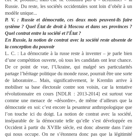
Russie. Du reste, les sociétés
occidentales sont loin d’obéir à un
modèle unique...
P. V. : Russie et démocratie, ces deux mots peuvent-ils faire
système ? Quel État de droit à Moscou et dans ses provinces
?
Quel contrat entre la société et l’État
?
En Russie, la notion de contrat avec la société reste absente de
la conception du pouvoir
L. C. :
La démocratie à la russe reste à inventer
– je parle bien
d’une
compétition ouverte, où tous les candidats ont leur chance.
De ce point de vue,
l’Ukraine, qui malgré ses particularités
partage l’héritage politique du monde russe, pourrait être u
ne sorte
de laboratoire
... Mais,
significativement, le Kremlin arrive à
mobiliser sa base électorale contre son voisin, car la tentative
révolutionnaire en cours [NDLR : 2013-2014] est surtout vue
comme une menace de «désordre»
, de même d’ailleurs que la
démocratie en soi: c’est encore la pesanteur anthropologique que
l’on touche ici du doigt. La notion de contrat avec la société,
inséparable de la démocratie telle qu’elle s’est développée en
Occident à partir du XVIIIe siècle, est donc
absente dans l’aire
qui nous occupe. On ne s’étonnera donc pas que la légitimité