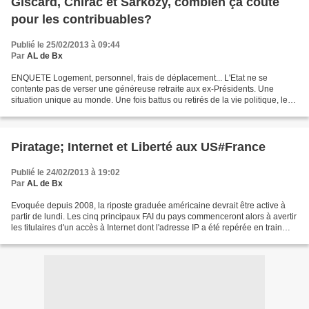
Giscard, Chirac et Sarkozy, combien çà coûte
pour les contribuables?
Publié le 25/02/2013 à 09:44
Par
AL de Bx
ENQUETE Logement, personnel, frais de déplacement... L'Etat ne se
contente pas de verser une généreuse retraite aux ex-Présidents. Une
situation unique au monde. Une fois battus ou retirés de la vie politique, les
anciens présidents de la République n'ont...
Piratage; Internet et Liberté aux US#France
Publié le 24/02/2013 à 19:02
Par
AL de Bx
Evoquée depuis 2008, la riposte graduée américaine devrait être active à
partir de lundi. Les cinq principaux FAI du pays commenceront alors à avertir
les titulaires d'un accès à Internet dont l'adresse IP a été repérée en train
d'échanger...