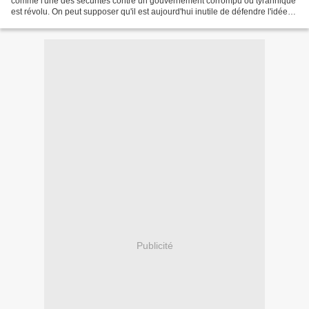
comme l'une des sécurités contre un gouvernement corrompu ou tyrannique
est révolu. On peut supposer qu'il est aujourd'hui inutile de défendre l'idée
selon laquelle un...
Publicité