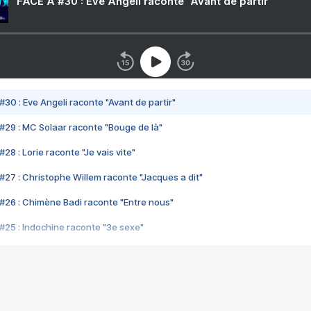
FACE A #30 : Eve Angeli raconte "Avant de partir"
#30 : Eve Angeli raconte "Avant de partir"
#29 : MC Solaar raconte "Bouge de là"
28 : Lorie raconte "Je vais vite"
#27 : Christophe Willem raconte "Jacques a dit"
#26 : Chimène Badi raconte "Entre nous"
#25 : Indochine raconte "3e sexe"
#24 : Zaho raconte "C'est chelou"
#23 : Patrick Bruel raconte "Au café des délices"
#22 : Kyo raconte "Le chemin"