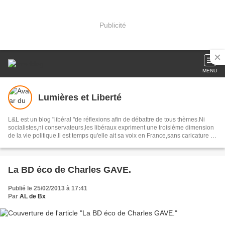
Publicité
MENU
Lumières et Liberté
L&L est un blog "libéral "de réflexions afin de débattre de tous thèmes.Ni
socialistes,ni conservateurs,les libéraux expriment une troisième dimension
de la vie politique.Il est temps qu'elle ait sa voix en France,sans caricature ni
compromission.Nous voulons une socièté de libertés,une démocratie
véritable.
La BD éco de Charles GAVE.
Publié le 25/02/2013 à 17:41
Par
AL de Bx