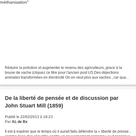
Réduire la pollution et augmenter le revenu des agriculteurs, grace à la
bouse de vache.(cliquez ce titre pour l'ancien post US Des déjections
animales transformées en électricité On en veut plus aux vaches , car quant
bien même elles pètent, soi-disant...
De la liberté de pensée et de discussion par
John Stuart Mill (1859)
Publié le 22/02/2013 à 18:23
Par
AL de Bx
Il est à espérer que le temps où il aurait fallu défendre la « liberté de presse ,