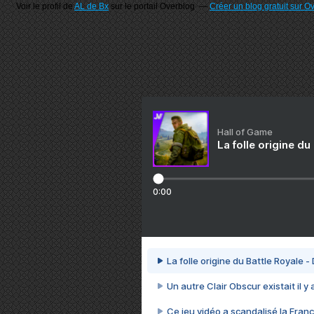
Voir le profil de
AL de Bx
sur le portail Overblog
Créer un blog gratuit sur O
Hall of Game
La folle origine du
0:00
La folle origine du Battle Royale -
Un autre Clair Obscur existait il y
Ce jeu vidéo a scandalisé la Franc