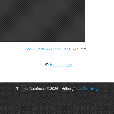
200
210
220
230
240
250
260
<<
<
270
271
272
273
274
275
Haut de page
Theme: Autofocus © 2026 - Hébergé par
Overblog