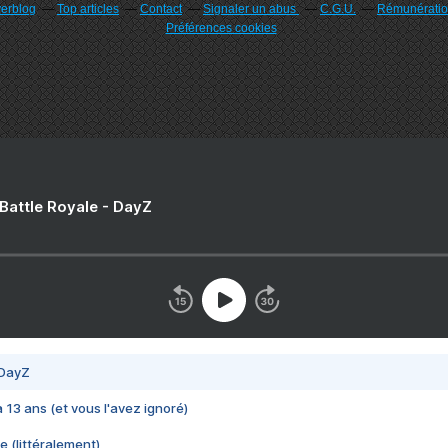
verblog
Top articles
Contact
Signaler un abus
C.G.U.
Rémunération
Préférences cookies
 Battle Royale - DayZ
 DayZ
 a 13 ans (et vous l'avez ignoré)
e (littéralement)