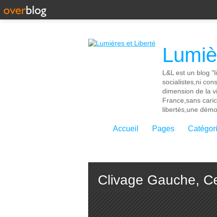
Lumièr
L&L est un blog "l
socialistes,ni con
dimension de la vi
France,sans cari
libertés,une démoc
Accueil
Pages
Catégor
Clivage Gauche, Ce