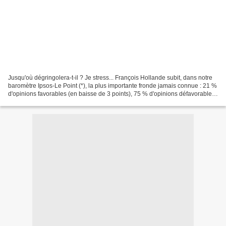
Jusqu'où dégringolera-t-il ? Je stress... François Hollande subit, dans notre
baromètre Ipsos-Le Point (*), la plus importante fronde jamais connue : 21 %
d'opinions favorables (en baisse de 3 points), 75 % d'opinions défavorables
(+ 4 points) et surtout...