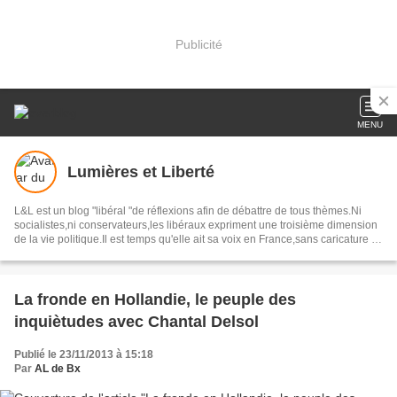
Publicité
MENU
Lumières et Liberté
L&L est un blog "libéral "de réflexions afin de débattre de tous thèmes.Ni
socialistes,ni conservateurs,les libéraux expriment une troisième dimension
de la vie politique.Il est temps qu'elle ait sa voix en France,sans caricature ni
compromission.Nous voulons une socièté de libertés,une démocratie
véritable.
La fronde en Hollandie, le peuple des
inquiètudes avec Chantal Delsol
Publié le 23/11/2013 à 15:18
Par
AL de Bx