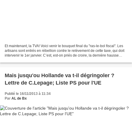
Et maintenant, la TVA! Voici venir le bouquet final du "ras-le-bol fiscal". Les
artisans sont entrés en rébellion contre le relèvement de cette taxe, qui doit
intervenir le 1er janvier. C’est, est-on priés de croire, la dernière hausse
d’impôt du quinquennat....
Mais jusqu'ou Hollande va t-il dégringoler ?
Lettre de C.Lepage; Liste PS pour l'UE
Publié le 16/11/2013 à 11:34
Par
AL de Bx