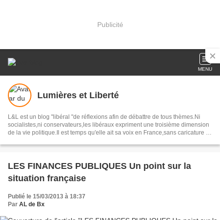
Publicité
MENU
Lumières et Liberté
L&L est un blog "libéral "de réflexions afin de débattre de tous thèmes.Ni
socialistes,ni conservateurs,les libéraux expriment une troisième dimension
de la vie politique.Il est temps qu'elle ait sa voix en France,sans caricature ni
compromission.Nous voulons une socièté de libertés,une démocratie
véritable.
LES FINANCES PUBLIQUES Un point sur la
situation française
Publié le 15/03/2013 à 18:37
Par
AL de Bx