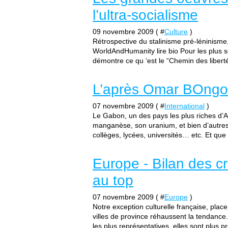
l’ultra-socialisme
09 novembre 2009 ( #
Culture
)
Rétrospective du stalinisme pré-léninisme
WorldAndHumanity lire bio Pour les plus s
démontre ce qu ‘est le “Chemin des liberté
L’après Omar BOngo:
07 novembre 2009 ( #
International
)
Le Gabon, un des pays les plus riches d’Af
manganèse, son uranium, et bien d’autre
collèges, lycées, universités… etc. Et que 
Europe - Bilan des cr
au top
07 novembre 2009 ( #
Europe
)
Notre exception culturelle française, pla
villes de province réhaussent la tendance. 
les plus représentatives, elles sont plus p