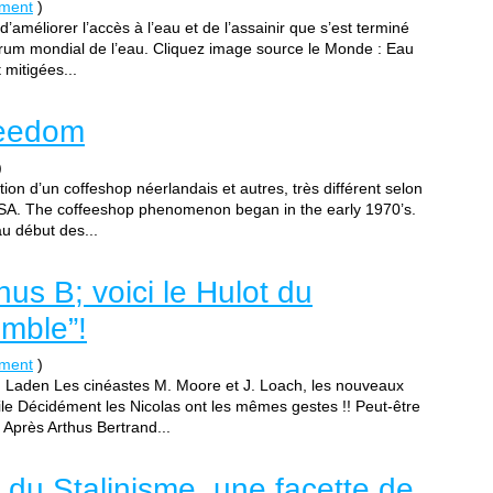
ement
)
d’améliorer l’accès à l’eau et de l’assainir que s’est terminé
orum mondial de l’eau. Cliquez image source le Monde : Eau
 mitigées...
reedom
)
tion d’un coffeshop néerlandais et autres, très différent selon
USA. The coffeeshop phenomenon began in the early 1970’s.
 début des...
hus B; voici le Hulot du
mble”!
ement
)
n Laden Les cinéastes M. Moore et J. Loach, les nouveaux
e Décidément les Nicolas ont les mêmes gestes !! Peut-être
Après Arthus Bertrand...
du Stalinisme, une facette de