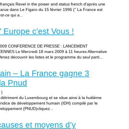
at français Revel in the power and status french d’après une
arue dans Le Figaro du 15 février 1996 (” La France est
t-ce qui a...
l’ Europe c’est Vous !
2009 CONFERENCE DE PRESSE : LANCEMENT
ES Le Mercredi 18 mars 2009 à 11 heures Alternative
nez découvrir les listes et le programme du seul parti...
in – La France gagne 3
 la Pnud
)
 détriment du Luxembourg et se situe ainsi à la huitième
l’indice de développement humain (IDH) compilé par le
veloppement (PNUD)cliquez...
 causes et moyens d’y