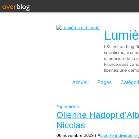
Lumièr
L&L est un blog "l
socialistes,ni con
dimension de la vi
France,sans cari
libertés,une démoc
Accueil
Pages
Catégor
Top articles
Olienne Hadopi d’Al
Nicolas
06 novembre 2009 ( #
Liberté individuelle