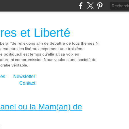
es et Liberté
ibéral "de réflexions afin de débattre de tous thèmes.Ni
servateurs,les libéraux expriment une troisième
e politique.Il est temps qu'elle ait sa voix en
cature ni compromission.Nous voulons une socièté de
ratie véritable.
ies
Newsletter
Contact
banel ou la Mam(an) de
)