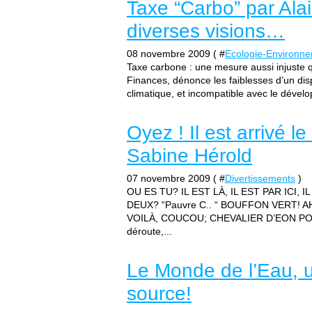
Taxe “Carbo” par Alai
diverses visions…
08 novembre 2009 ( #
Ecologie-Environn
Taxe carbone : une mesure aussi injuste q
Finances, dénonce les faiblesses d’un dispo
climatique, et incompatible avec le dével
Oyez ! Il est arrivé l
Sabine Hérold
07 novembre 2009 ( #
Divertissements
)
OU ES TU? IL EST LÀ, IL EST PAR ICI
DEUX? “Pauvre C.. “ BOUFFON VERT! 
VOILÀ, COUCOU; CHEVALIER D’EON POUR
déroute,...
Le Monde de l’Eau, 
source!