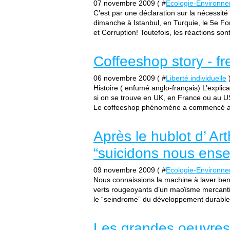
07 novembre 2009 ( #
Ecologie-Environn
C’est par une déclaration sur la nécessité 
dimanche à Istanbul, en Turquie, le 5e F
et Corruption! Toutefois, les réactions sont
Coffeeshop story - f
06 novembre 2009 ( #
Liberté individuelle
Histoire ( enfumé anglo-français) L’explica
si on se trouve en UK, en France ou au 
Le coffeeshop phénomène a commencé au
Après le hublot d’ Art
“suicidons nous ense
09 novembre 2009 ( #
Ecologie-Environn
Nous connaissions la machine à laver be
verts rougeoyants d’un maoïsme mercantil
le “seindrome” du développement durable 
Les grandes oeuvres 