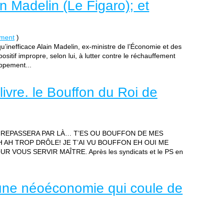
n Madelin (Le Figaro); et
ement
)
u’inefficace Alain Madelin, ex-ministre de l’Économie et des
sitif impropre, selon lui, à lutter contre le réchauffement
oppement...
e livre. le Bouffon du Roi de
, IL REPASSERA PAR LÀ… T’ES OU BOUFFON DE MES
AH AH TROP DRÔLE! JE T’AI VU BOUFFON EH OUI ME
 VOUS SERVIR MAÎTRE. Après les syndicats et le PS en
une néoéconomie qui coule de